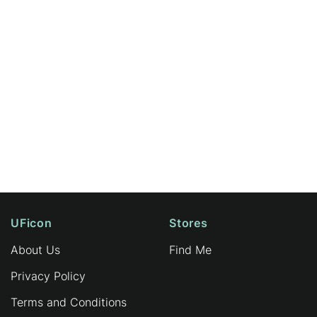
UFicon
Stores
About Us
Find Me
Privacy Policy
Terms and Conditions