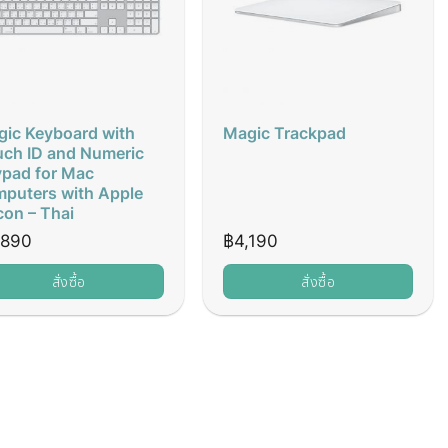
ic Keyboard with
Magic Trackpad
ch ID and Numeric
pad for Mac
puters with Apple
icon – Thai
,890
฿
4,190
สั่งซื้อ
สั่งซื้อ