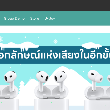
Group Demo
Store
U•Joy