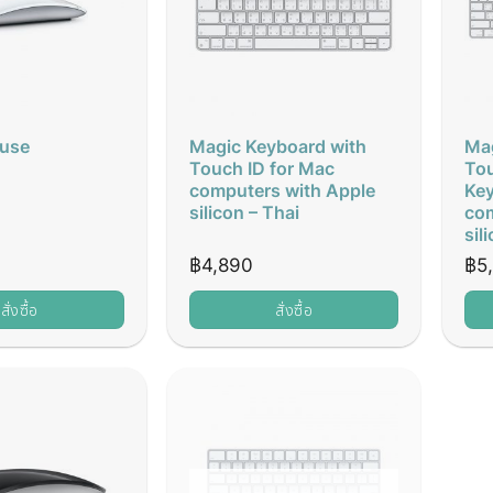
use
Magic Keyboard with
Mag
Touch ID for Mac
Tou
computers with Apple
Key
silicon – Thai
com
sil
฿
4,890
฿
5
สั่งซื้อ
สั่งซื้อ