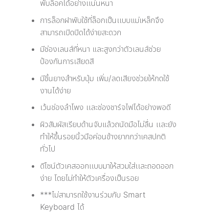
พับล็อคได้อย่างเเน่นหนา
การล็อกฝาพับใช้ที่ล็อกเป็นเเบบแม่เหล็กจึง
สามารถเปิดปิดได้ง่ายสะดวก
มีช่องเลนส์ที่หนา และสูงกว่าตัวเลนส์ช่วย
ป้องกันการเสียดสี
มีชิ้นยางสำหรับปุ่ม เพิ่ม/ลดเสียงช่วยให้กดใช้
งานได้ง่าย
เว้นช่องลำโพง เเละช่องชาร์จไฟได้อย่างพอดี
ผิวสัมผัสเรียบด้านจับแล้วถนัดมือไม่ลื่น เเละยัง
ทำให้ขึ้นรอยนิ้วมือค่อนข้างยากกว่าเคสปกติ
ทั่วไป
ดีไซน์ตัวเคสออกเเบบมาให้สวมใส่เเละถอดออก
ง่าย โดยไม่ทำให้ตัวเครื่องเป็นรอย
***ไม่สามารถใช้งานร่วมกับ Smart
Keyboard ได้