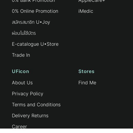
0% Bank Promotion
AppleCare+
0% Online Promotion
iMedic
สมัครสมาชิก U•Joy
ผ่อนไม่ใช้บัตร
E-catalogue U•Store
Trade In
UFicon
Stores
About Us
Find Me
Privacy Policy
Terms and Conditions
Delivery Returns
Career